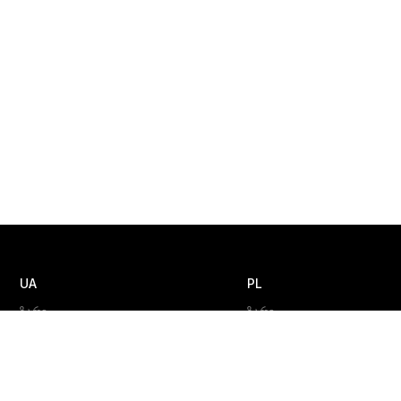
UA
PL
ზარი
ზარი
+380 (44) 585 3550
+48 508 891 546
შეტყობინება
შეტყობინება
info@smart-it.com
info@smart-it.com