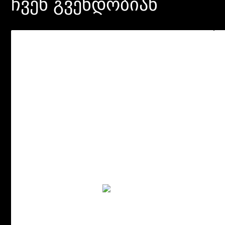
ჩვენ გვენდობიან
ჩვენ ვაკვირდებოდით ბაზარს დაარჩევანი SMART
business-ზე შევაჩერეთ, რადგან მათ გუნდს აქვს
ექსპერტიზა და მრავალწლიანი გამოცდილება
სხვადასხვა ქვეყნისა და ინდუსტრიისთვის ტექნიკური
გადაწყვეტილებების შემუშავებასა და
ლოკალიზაციაში. კომპანიას სიღრმისეულად ესმის
საბანკო სეგმენტის სპეციფიკა, რამაც საშუალება
მოგვცა, გვეპოვა მრავალი შეხების წერტილი და
მყისიერად გვესაუბრა ერთსა და იმავე ბიზნეს ენაზე. ეს
გახდა გადამწყვეტი ფაქტორი პარტნიორის და SMART
HCM & LMS-ის არჩევისას თანამედროვე HR
ეკოსისტემის შესაქმნელად.
ნატალია ა. სენდლერი
ადამიანური რესურსების მართვის დეპარტამენტის უფროსი,
Unibank