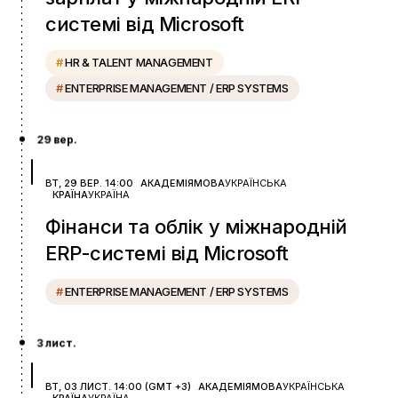
системі від Microsoft
#
HR & TALENT MANAGEMENT
#
ENTERPRISE MANAGEMENT / ERP SYSTEMS
29 вер.
ВТ, 29 ВЕР. 14:00
АКАДЕМІЯ
МОВА
УКРАЇНСЬКА
КРАЇНА
УКРАЇНА
Фінанси та облік у міжнародній
ERP-системі від Microsoft
#
ENTERPRISE MANAGEMENT / ERP SYSTEMS
3 лист.
ВТ, 03 ЛИСТ. 14:00 (GMT +3)
АКАДЕМІЯ
МОВА
УКРАЇНСЬКА
КРАЇНА
УКРАЇНА