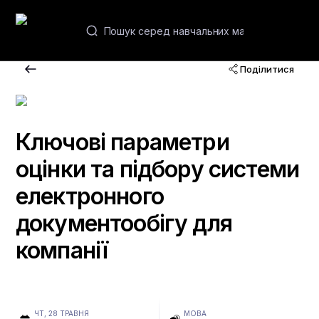
UA
Поділитися
Воркшопи
Вебінари та курси
Ключові параметри
оцінки та підбору системи
Академії
електронного
документообігу для
Контакти
компанії
ЧТ, 28 ТРАВНЯ
МОВА