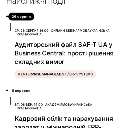
Найближчі події
26 серпня
СР, 26 СЕРПНЯ 14:00
ОНЛАЙН
ВЕБІНАР
МОВА
УКРАЇНСЬКА
КРАЇНА
УКРАЇНА
Аудиторський файл SAF-T UA у
Business Central: прості рішення
складних вимог
#
ENTERPRISE MANAGEMENT / ERP SYSTEMS
8 вересня
ВТ, 08 ВЕР. 14:00
АКАДЕМІЯ
МОВА
УКРАЇНСЬКА
КРАЇНА
УКРАЇНА
Кадровий облік та нарахування
зарплат у міжнародній ERP-