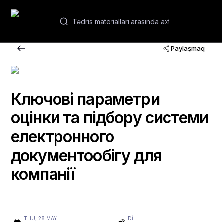
AZ
Paylaşmaq
Vebinarlar və kurslar
Akademiyalar
Ключові параметри
оцінки та підбору системи
Əlaqə
електронного
документообігу для
компанії
THU, 28 MAY
DIL