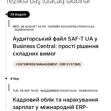
Tezliklə baş tutacaq tədbirlər
26 August
WED, 26 AUGUST 14:00
ОНЛАЙН
ВЕБІНАР
DIL
УКРАЇНСЬКА
ÖLKƏ
УКРАЇНА
Аудиторський файл SAF-T UA у
Business Central: прості рішення
складних вимог
#
ENTERPRISE MANAGEMENT / ERP SYSTEMS
8 Sep.
TUE, 08 SEP 14:00
АКАДЕМІЯ
DIL
УКРАЇНСЬКА
ÖLKƏ
УКРАЇНА
Кадровий облік та нарахування
зарплат у міжнародній ERP-