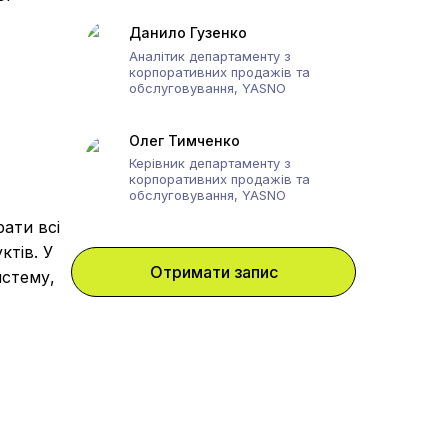
Данило Гузенко
Аналітик департаменту з
корпоративних продажів та
обслуговування, YASNO
Олег Тимченко
Керівник департаменту з
корпоративних продажів та
обслуговування, YASNO
ати всі
ктів. У
Отримати запис
истему,