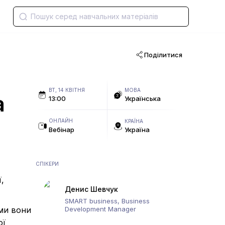
Поділитися
ВТ, 14 КВІТНЯ
МОВА
а
13:00
Українська
ОНЛАЙН
КРАЇНА
Вебінар
Україна
СПІКЕРИ
,
Денис Шевчук
SMART business, Business
Development Manager
ами вони
ої