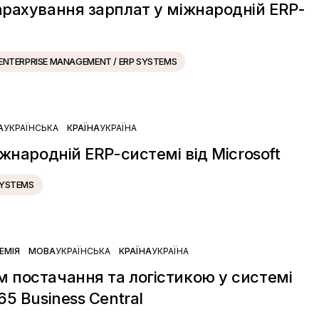
арахування зарплат у міжнародній ERP-
ENTERPRISE MANAGEMENT / ERP SYSTEMS
А
УКРАЇНСЬКА
КРАЇНА
УКРАЇНА
іжнародній ERP-системі від Microsoft
SYSTEMS
ЕМІЯ
МОВА
УКРАЇНСЬКА
КРАЇНА
УКРАЇНА
 постачання та логістикою у системі
65 Business Central