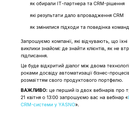
як обирали ІТ-партнера та CRM-рішення
які результати дало впровадження CRM
як змінилися підходи та поведінка коман
Запрошуємо компанії, які відчувають, що їхн
виклики знайомі: де знайти клієнтів, як не вт
підписання.
Це буде відкритий діалог між двома техноло
роками досвіду автоматизації бізнес-процесів
розмаїттям свого продуктового портфелю.
ВАЖЛИВО:
це перший із двох вебінарів про
21 квітня о 13:00 запрошуємо вас на вебінар «
CRM-системи у YASNO
».