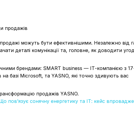
ди продажів
і продажі можуть бути ефективнішими. Незалежно від га
рачати деталі комунікації та, головне, як доводити уго
гічними брендами: SMART business — ІТ-компанією з 17
 на базі Microsoft, та YASNO, які точно здивують вас
 трансформацію продажів YASNO.
Що пов’язує сонячну енергетику та ІТ: кейс впровадж