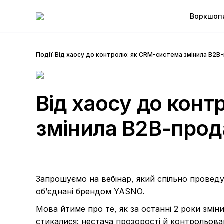
Воркшоп
Події
/
Від хаосу до контролю: як CRM-система змінила B2
Від хаосу до кон
змінила B2B-про
Запрошуємо на вебінар, який спільно проведу
об’єднані брендом YASNO.
Мова йтиме про те, як за останні 2 роки змі
стикалися: нестача прозорості й контрольован