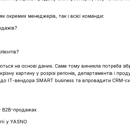
 окремих менеджерів, так і всієї команди:
одажів?
лієнтів?
ться на основі даних. Саме тому виникла потреба зібр
різну картину у розрізі регіонів, департаментів і проду
я до ІТ-вендора SMART business та впровадити CRM-с
 у B2B-продажах
гії у YASNO