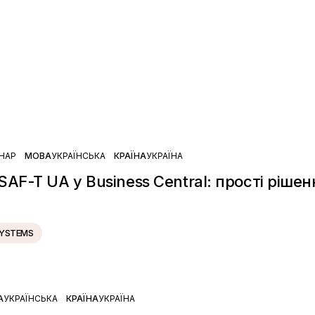
ІНАР
МОВА
УКРАЇНСЬКА
КРАЇНА
УКРАЇНА
AF-T UA у Business Central: прості рішен
SYSTEMS
А
УКРАЇНСЬКА
КРАЇНА
УКРАЇНА