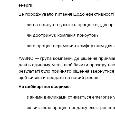
енергії.
Це породжувало питання щодо ефективності як
чи на повну потужність працює відділ пр
чи доотримує компанія прибуток?
чи є процес перемовин комфортним для к
YASNO — група компаній, де рішення приймаю
дані в єдиному місці, щоб бачити прозору наск
результаті було прийнято рішення звернутис
щоб вивести продажі на новий рівень.
На вебінарі поговоримо:
з якими викликами стикається enterprise
як виглядає процес продажу електроенер