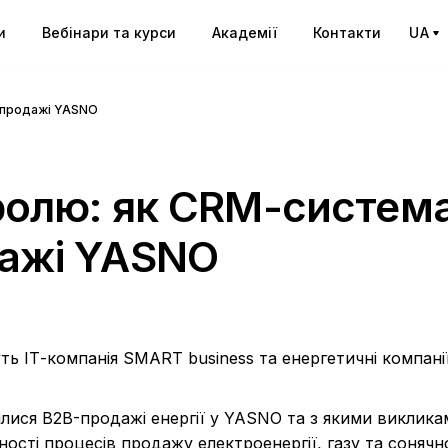
и
Вебінари та курси
Академії
Контакти
UA
B-продажі YASNO
тролю: як CRM-систем
дажі YASNO
ть ІТ-компанія SMART business та енергетичні компанії
нилися B2B-продажі енергії у YASNO та з якими виклик
ості процесів продажу електроенергії, газу та сонячн