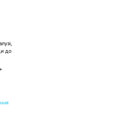
лузі,
ди до
+
ення