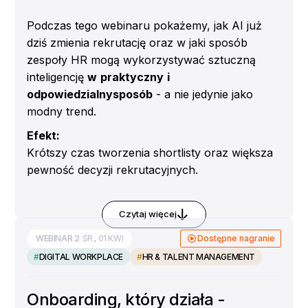
Podczas tego webinaru pokażemy, jak AI już
dziś zmienia rekrutację oraz w jaki sposób
zespoły HR mogą wykorzystywać sztuczną
inteligencję
w
praktyczny
i
odpowiedzialnysposób
- a nie jedynie jako
modny trend.
Efekt:
Krótszy czas tworzenia shortlisty oraz większa
pewność decyzji rekrutacyjnych.
Omówimy:
kluczowe wyzwania rekrutacyjne w dużych i
Czytaj więcej
rozwijających się organizacjach
WEBINAR
2
ŚR., 01 KWI
Dostępne nagranie
obszary, w których AI wnosi realną wartość
#
DIGITAL WORKPLACE
#
HR & TALENT MANAGEMENT
w selekcji kandydatów
jak rekruterzy zachowują kontrolę nad
Onboarding, który działa -
procesem, a AI wspiera podejmowanie