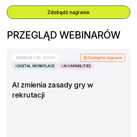
Zdobądź nagranie
PRZEGLĄD WEBINARÓW
WEBINAR
1
ŚR., 18 MAR
Dostępne nagranie
#
DIGITAL WORKPLACE
#
AI CAPABILITIES
AI zmienia zasady gry w
rekrutacji