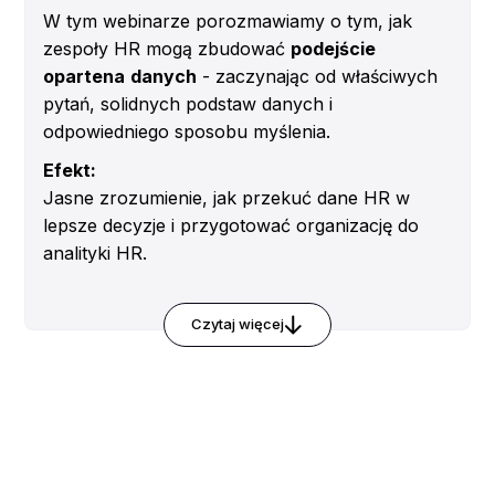
całej organizacji
W tym webinarze porozmawiamy o tym, jak
zespoły HR mogą zbudować
podejście
opartena
danych
- zaczynając od właściwych
pytań, solidnych podstaw danych i
odpowiedniego sposobu myślenia.
Efekt:
Jasne zrozumienie, jak przekuć dane HR w
lepsze decyzje i przygotować organizację do
analityki HR.
Omówimy:
które dane HR naprawdę mają znaczenie dla
Czytaj więcej
decyzji biznesowych
jak zbierać i porządkować dane HR w
różnych procesach
które wskaźniki HR wspierają zarząd, a nie
tylko raportowanie