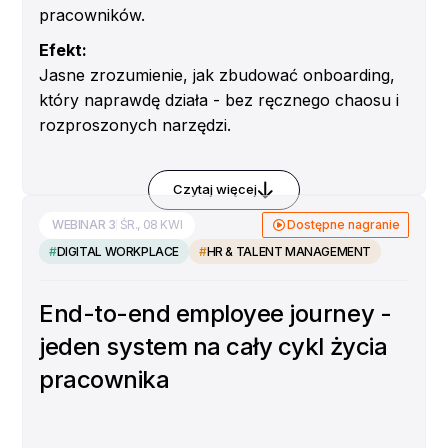
pracowników.
Efekt:
Jasne zrozumienie, jak zbudować onboarding,
który naprawdę działa - bez ręcznego chaosu i
rozproszonych narzędzi.
Omówimy:
najczęstsze wyzwania onboardingowe w
Czytaj więcej
dużych i rozwijających się organizacjach
WEBINAR
3
ŚR., 08 KWI
Dostępne nagranie
jak budować onboarding w ramach
#
DIGITAL WORKPLACE
#
HR & TALENT MANAGEMENT
cyfrowego środowiska pracy
jak angażować menedżerów poprzez zadania
End-to-end employee journey -
i punkty kontrolne
jeden system na cały cykl życia
jak płynnie zautomatyzować cały proces
onboardingu dla HR, menedżerów, IT,
pracownika
administracji i nowych pracowników
jak porządkować wiedzę i materiały oraz
wykorzystywać je ponownie