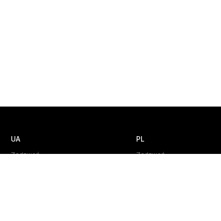
UA
PL
Zadzwoń
Zadzwoń
+380 (44) 585 3550
+48 508 891 546
Napisz
Napisz
info@smart-it.com
info@smart-it.com
GE
AZ