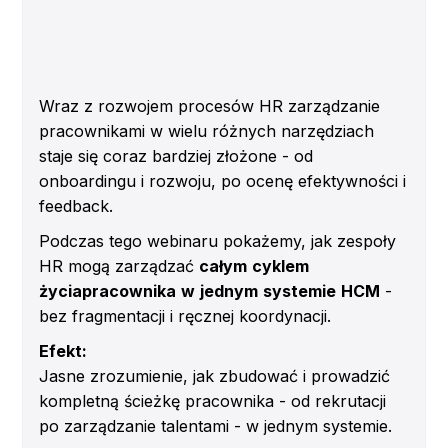
Otrzymasz:
Demo na żywo naszego intranetu
SmartPoint
(SPI)
, pokazujące, jak:
Wraz z rozwojem procesów HR zarządzanie
automatyzować proces onboardingowy
pracownikami w wielu różnych narzędziach
centralizować wiedzę i polityki firmowe
staje się coraz bardziej złożone - od
onboardingu i rozwoju, po ocenę efektywności i
śledzić postępy onboardingu w czasie
rzeczywistym
feedback.
Podczas tego webinaru pokażemy, jak zespoły
HR mogą zarządzać
całym
cyklem
życiapracownika
w
jednym
systemie
HCM
-
bez fragmentacji i ręcznej koordynacji.
Efekt:
Jasne zrozumienie, jak zbudować i prowadzić
kompletną ścieżkę pracownika - od rekrutacji
po zarządzanie talentami - w jednym systemie.