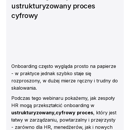
decyzji
ustrukturyzowany proces
Otrzymasz:
cyfrowy
Demo na żywo naszego
Agenta
Rekrutacyjnego
AI
, który:
analizuje kandydatów pod kątem wymagań
stanowiska
oblicza poziom dopasowania
tworzy shortlisty najbardziej trafnych
Onboarding często wygląda prosto na papierze
kandydatów
- w praktyce jednak szybko staje się
wspiera rekruterów w przygotowaniu do
rozproszony, w dużej mierze ręczny i trudny do
rozmów dzięki ustrukturyzowanym
skalowania.
wnioskom
Podczas tego webinaru pokażemy, jak zespoły
HR mogą przekształcić onboarding w
ustrukturyzowany,cyfrowy
proces
, który jest
łatwy w zarządzaniu, powtarzalny i przejrzysty
- zarówno dla HR, menedżerów, jak i nowych