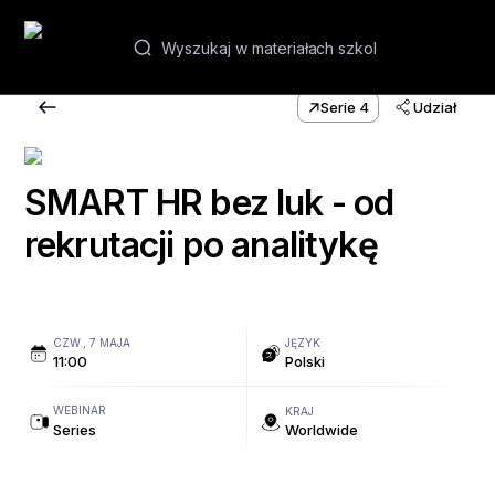
PL
Serie 4
Udział
Webinary i kursy
SMART HR bez luk - od
Akademie
rekrutacji po analitykę
Kontakt
CZW., 7 MAJA
JĘZYK
11:00
Polski
WEBINAR
KRAJ
Series
Worldwide