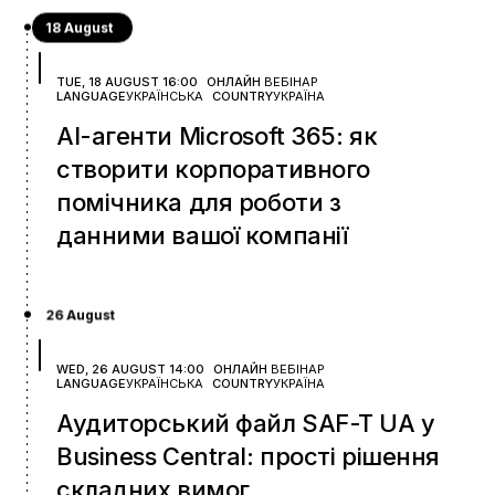
18 August
TUE, 18 AUGUST 16:00
ОНЛАЙН
ВЕБІНАР
LANGUAGE
УКРАЇНСЬКА
COUNTRY
УКРАЇНА
AI-агенти Microsoft 365: як
створити корпоративного
помічника для роботи з
данними вашої компанії
26 August
WED, 26 AUGUST 14:00
ОНЛАЙН
ВЕБІНАР
LANGUAGE
УКРАЇНСЬКА
COUNTRY
УКРАЇНА
Аудиторський файл SAF-T UA у
Business Central: прості рішення
складних вимог