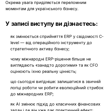
Окрема увага приділяється переломним
моментам для українського бізнесу.
У записі виступу ви дізнаєтесь:
як змінюється сприйняття ERP у свідомості С-
level — від операційного інструменту до
стратегічного активу бізнесу;
чому міжнародні ERP-рішення більше не
виглядають «занадто дорогими» та як CFO
оцінюють їхню реальну цінність;
що сьогодні вигідніше: залишатися в звичній
логіці роботи чи робити еволюційний стрибок
до міжнародних ERP;
як AI змінює підхід до класичних фінансових
задач і де він уже дає практичний ефект;