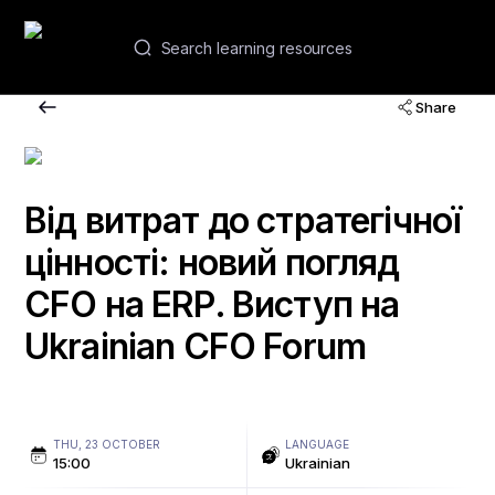
EN
Share
Webinars and courses
Academies
Від витрат до стратегічної
цінності: новий погляд
Contacts
CFO на ERP. Виступ на
Ukrainian CFO Forum
THU, 23 OCTOBER
LANGUAGE
15:00
Ukrainian